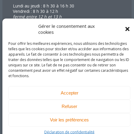
Lundi au jeudi : 8 h 30 à 16 h 30
Vendredi : 8 h 30 à 12 h
fermé entre 12 h et 13 h
Gérer le consentement aux
Abonnez-vous à
cookies
notre infolettre
Pour offrir les meilleures expériences, nous utilisons des technologies
telles que les cookies pour stocker et/ou accéder aux informations des
appareils. Le fait de consentir à ces technologies nous permettra de
traiter des données telles que le comportement de navigation ou les ID
uniques sur ce site. Le fait de ne pas consentir ou de retirer son
consentement peut avoir un effet négatif sur certaines caractéristiques
Joignez-vous à nous sur
et fonctions.
les réseaux sociaux!
Accepter
Refuser
DEVENEZ MEMBRE
Voir les préférences
UNE RÉALISATION DE IMA
Déclaration de confidentialité
GO
COMMUNICATION